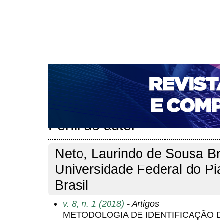
CAPA
SOBRE
ACESSO
CADASTRO
PESQ
NOTÍCIAS
PORTAL DE REVISTAS DA UNIFACS
T
PARA AVALIADORES
NOVA SUBMISSÃO
DOCUM
Capa
Pesquisa
Perfil do autor
>
>
Perfil do autor
Neto, Laurindo de Sousa Bri
Universidade Federal do Pi
Brasil
v. 8, n. 1 (2018)
- Artigos
METODOLOGIA DE IDENTIFICAÇÃO 