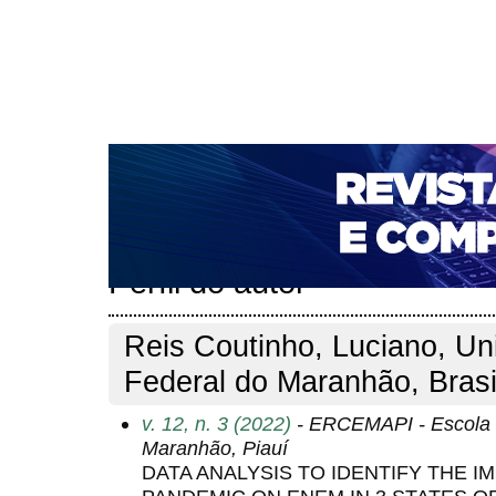
CAPA
SOBRE
ACESSO
CADASTRO
PESQ
NOTÍCIAS
PORTAL DE REVISTAS DA UNIFACS
T
PARA AVALIADORES
NOVA SUBMISSÃO
DOCUM
Capa
Pesquisa
Perfil do autor
>
>
Perfil do autor
Reis Coutinho, Luciano, Un
Federal do Maranhão, Brasi
v. 12, n. 3 (2022)
- ERCEMAPI - Escola 
Maranhão, Piauí
DATA ANALYSIS TO IDENTIFY THE I