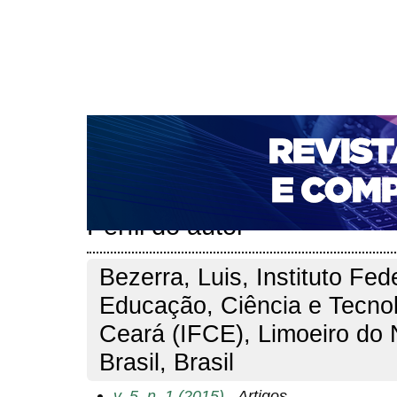
CAPA
SOBRE
ACESSO
CADASTRO
PESQ
NOTÍCIAS
PORTAL DE REVISTAS DA UNIFACS
T
PARA AVALIADORES
NOVA SUBMISSÃO
DOCUM
Capa
Pesquisa
Perfil do autor
>
>
Perfil do autor
Bezerra, Luis, Instituto Fed
Educação, Ciência e Tecno
Ceará (IFCE), Limoeiro do 
Brasil, Brasil
v. 5, n. 1 (2015)
- Artigos