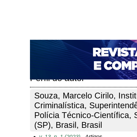
CAPA
SOBRE
ACESSO
CADASTRO
PESQ
NOTÍCIAS
PORTAL DE REVISTAS DA UNIFACS
T
PARA AVALIADORES
NOVA SUBMISSÃO
DOCUM
Capa
Pesquisa
Perfil do autor
>
>
Perfil do autor
Souza, Marcelo Cirilo, Insti
Criminalística, Superintend
Polícia Técnico-Científica,
(SP), Brasil, Brasil
v. 13, n. 1 (2023)
- Artigos