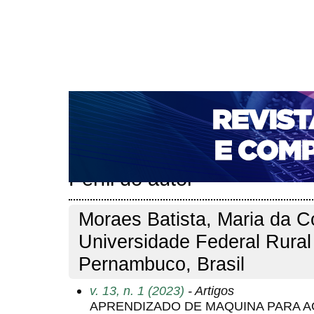
CAPA
SOBRE
ACESSO
CADASTRO
PESQ
NOTÍCIAS
PORTAL DE REVISTAS DA UNIFACS
T
PARA AVALIADORES
NOVA SUBMISSÃO
DOCUM
Capa
Pesquisa
Perfil do autor
>
>
Perfil do autor
Moraes Batista, Maria da C
Universidade Federal Rural
Pernambuco, Brasil
v. 13, n. 1 (2023)
- Artigos
APRENDIZADO DE MAQUINA PARA 