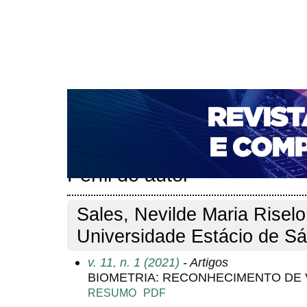
CAPA
SOBRE
ACESSO
CADASTRO
PESQ
NOTÍCIAS
PORTAL DE REVISTAS DA UNIFACS
T
PARA AVALIADORES
NOVA SUBMISSÃO
DOCUM
Capa
Pesquisa
Perfil do autor
>
>
Perfil do autor
Sales, Nevilde Maria Riselo
Universidade Estácio de Sá,
v. 11, n. 1 (2021)
- Artigos
BIOMETRIA: RECONHECIMENTO DE
RESUMO
PDF