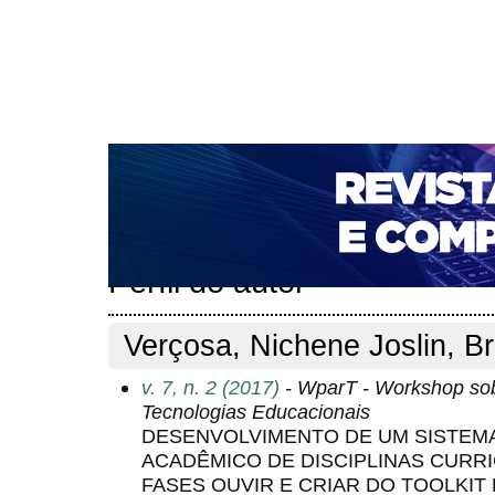
CAPA
SOBRE
ACESSO
CADASTRO
PESQ
NOTÍCIAS
PORTAL DE REVISTAS DA UNIFACS
T
PARA AVALIADORES
NOVA SUBMISSÃO
DOCUM
Capa
Pesquisa
Perfil do autor
>
>
Perfil do autor
Verçosa, Nichene Joslin, Br
v. 7, n. 2 (2017)
- WparT - Workshop sobr
Tecnologias Educacionais
DESENVOLVIMENTO DE UM SISTEM
ACADÊMICO DE DISCIPLINAS CURR
FASES OUVIR E CRIAR DO TOOLKIT