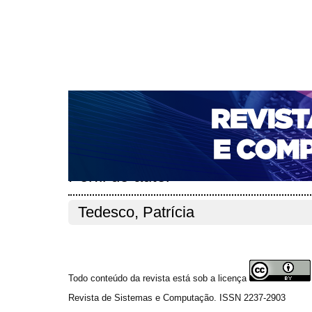
CAPA
SOBRE
ACESSO
CADASTRO
PESQ
NOTÍCIAS
PORTAL DE REVISTAS DA UNIFACS
T
PARA AVALIADORES
NOVA SUBMISSÃO
DOCUM
Capa
Pesquisa
Perfil do autor
>
>
Perfil do autor
Tedesco, Patrícia
Todo conteúdo da revista está sob a licença
Revista de Sistemas e Computação. ISSN 2237-2903