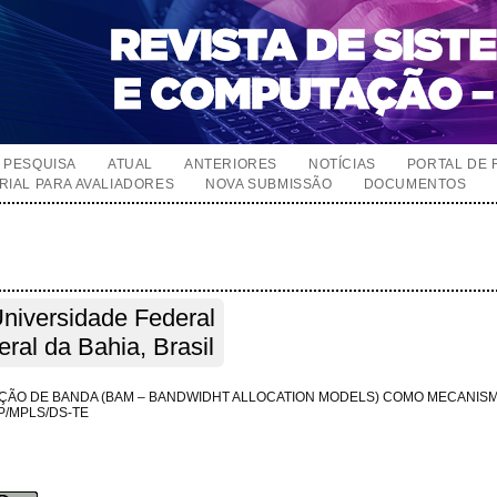
PESQUISA
ATUAL
ANTERIORES
NOTÍCIAS
PORTAL DE 
RIAL PARA AVALIADORES
NOVA SUBMISSÃO
DOCUMENTOS
niversidade Federal
ral da Bahia, Brasil
ÇÃO DE BANDA (BAM – BANDWIDHT ALLOCATION MODELS) COMO MECANIS
P/MPLS/DS-TE