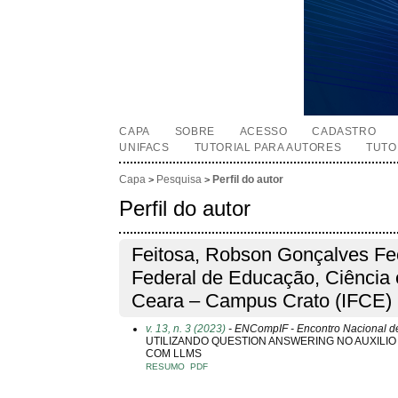
CAPA
SOBRE
ACESSO
CADASTRO
UNIFACS
TUTORIAL PARA AUTORES
TUTO
Capa
Pesquisa
Perfil do autor
>
>
Perfil do autor
Feitosa, Robson Gonçalves Fech
Federal de Educação, Ciência 
Ceara – Campus Crato (IFCE)
v. 13, n. 3 (2023)
- ENCompIF - Encontro Nacional de
UTILIZANDO QUESTION ANSWERING NO AUXILI
COM LLMS
RESUMO
PDF