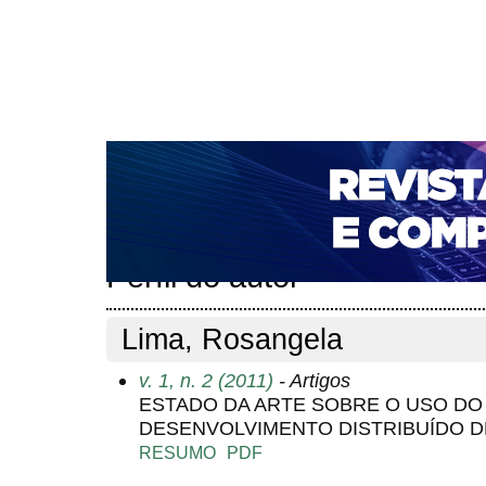
CAPA
SOBRE
ACESSO
CADASTRO
PESQ
NOTÍCIAS
PORTAL DE REVISTAS DA UNIFACS
T
PARA AVALIADORES
NOVA SUBMISSÃO
DOCUM
Capa
Pesquisa
Perfil do autor
>
>
Perfil do autor
Lima, Rosangela
v. 1, n. 2 (2011)
- Artigos
ESTADO DA ARTE SOBRE O USO DO
DESENVOLVIMENTO DISTRIBUÍDO 
RESUMO
PDF