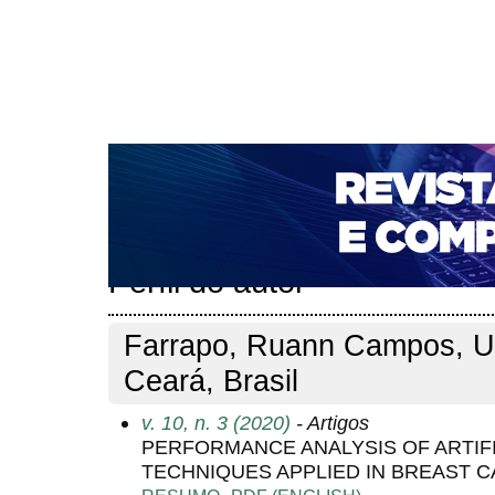
CAPA
SOBRE
ACESSO
CADASTRO
PESQ
NOTÍCIAS
PORTAL DE REVISTAS DA UNIFACS
T
PARA AVALIADORES
NOVA SUBMISSÃO
DOCUM
Capa
Pesquisa
Perfil do autor
>
>
Perfil do autor
Farrapo, Ruann Campos, Un
Ceará, Brasil
v. 10, n. 3 (2020)
- Artigos
PERFORMANCE ANALYSIS OF ARTIFI
TECHNIQUES APPLIED IN BREAST C