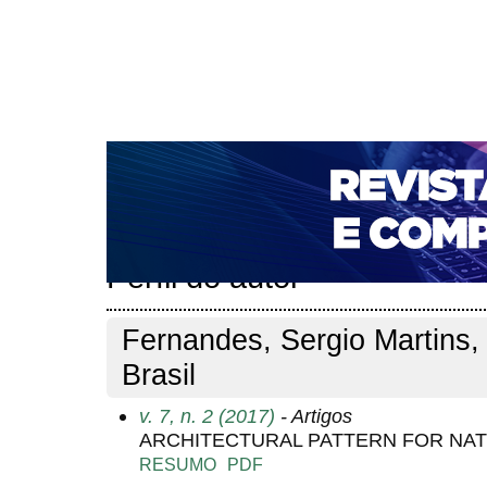
CAPA
SOBRE
ACESSO
CADASTRO
PESQ
NOTÍCIAS
PORTAL DE REVISTAS DA UNIFACS
T
PARA AVALIADORES
NOVA SUBMISSÃO
DOCUM
Capa
Pesquisa
Perfil do autor
>
>
Perfil do autor
Fernandes, Sergio Martins
Brasil
v. 7, n. 2 (2017)
- Artigos
ARCHITECTURAL PATTERN FOR NAT
RESUMO
PDF