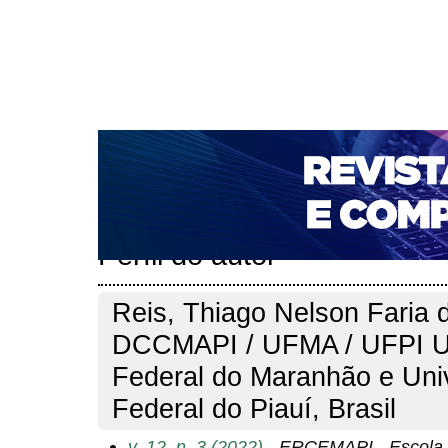
CAPA
SOBRE
ACESSO
CADASTRO
PESQ
NOTÍCIAS
PORTAL DE REVISTAS DA UNIFACS
T
PARA AVALIADORES
NOVA SUBMISSÃO
DOCUM
Capa
Pesquisa
Perfil do autor
>
>
Perfil do autor
Reis, Thiago Nelson Faria 
DCCMAPI / UFMA / UFPI U
Federal do Maranhão e Uni
Federal do Piauí, Brasil
v. 12, n. 3 (2022)
- ERCEMAPI - Escola 