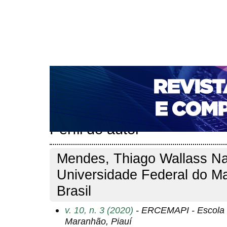
CAPA
SOBRE
ACESSO
CADASTRO
PESQ
NOTÍCIAS
PORTAL DE REVISTAS DA UNIFACS
T
PARA AVALIADORES
NOVA SUBMISSÃO
DOCUM
Capa
Pesquisa
Perfil do autor
>
>
Perfil do autor
Mendes, Thiago Wallass N
Universidade Federal do M
Brasil
v. 10, n. 3 (2020)
- ERCEMAPI - Escola 
Maranhão, Piauí