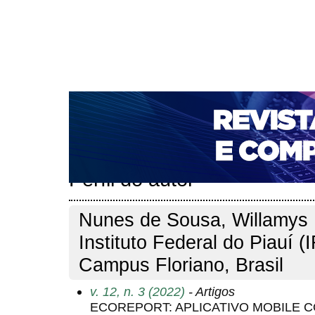
CAPA
SOBRE
ACESSO
CADASTRO
PESQ
NOTÍCIAS
PORTAL DE REVISTAS DA UNIFACS
T
PARA AVALIADORES
NOVA SUBMISSÃO
DOCUM
Capa
Pesquisa
Perfil do autor
>
>
Perfil do autor
Nunes de Sousa, Willamys 
Instituto Federal do Piauí (I
Campus Floriano, Brasil
v. 12, n. 3 (2022)
- Artigos
ECOREPORT: APLICATIVO MOBILE 