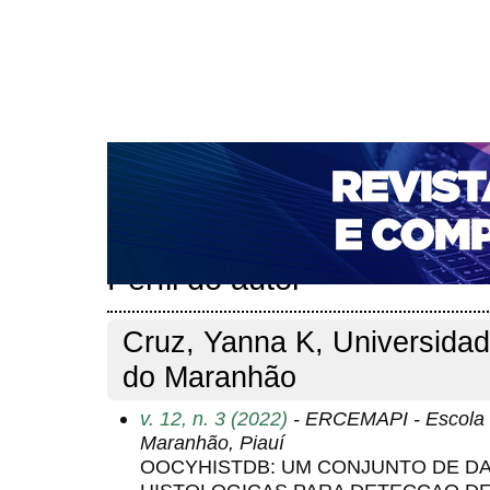
CAPA
SOBRE
ACESSO
CADASTRO
PESQ
NOTÍCIAS
PORTAL DE REVISTAS DA UNIFACS
T
PARA AVALIADORES
NOVA SUBMISSÃO
DOCUM
Capa
Pesquisa
Perfil do autor
>
>
Perfil do autor
Cruz, Yanna K, Universidad
do Maranhão
v. 12, n. 3 (2022)
- ERCEMAPI - Escola 
Maranhão, Piauí
OOCYHISTDB: UM CONJUNTO DE D