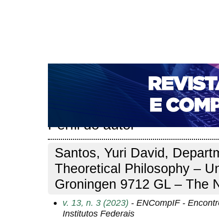
CAPA
SOBRE
ACESSO
CADASTRO
PESQ
NOTÍCIAS
PORTAL DE REVISTAS DA UNIFACS
T
PARA AVALIADORES
NOVA SUBMISSÃO
DOCUM
Capa
Pesquisa
Perfil do autor
>
>
Perfil do autor
Santos, Yuri David, Depart
Theoretical Philosophy – Un
Groningen 9712 GL – The N
v. 13, n. 3 (2023)
- ENCompIF - Encontr
Institutos Federais