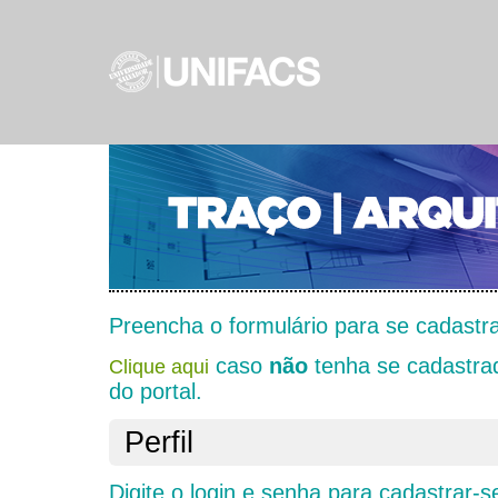
CAPA
SOBRE
ACESSO
CADASTRO
PESQ
NOTÍCIAS
Capa
Usuário
Cadastrar
>
>
Cadastrar
Preencha o formulário para se cadastra
caso
não
tenha se cadastrad
Clique aqui
do portal.
Perfil
Digite o login e senha para cadastrar-se