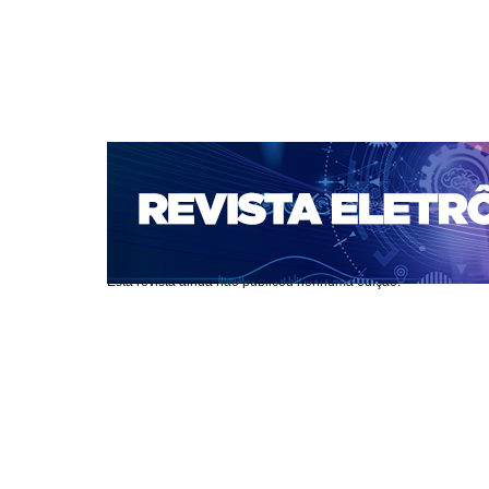
CAPA
SOBRE
ACESSO
CADASTRO
PESQ
Capa
Atual
Sem edição atual
>
>
Sem edição atual
Esta revista ainda não publicou nenhuma edição.