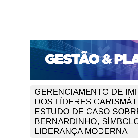
CAPA
SOBRE
ACESSO
CADASTRO
PESQ
PORTAL DE REVISTAS DA UNIFACS
SUBMISSÕES D
PARA SUBMISSÃO DE ARTIGOS
TUTORIAL PARA AV
Capa
v. 12, n. 1 (2011)
Barbosa
>
>
GERENCIAMENTO DE IM
DOS LÍDERES CARISMÁT
ESTUDO DE CASO SOBR
BERNARDINHO, SÍMBOL
LIDERANÇA MODERNA