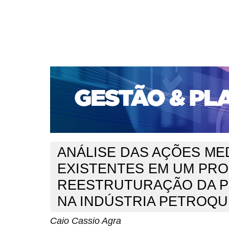
CAPA
SOBRE
ACESSO
CADASTRO
PESQ
PORTAL DE REVISTAS DA UNIFACS
SUBMISSÕES D
PARA SUBMISSÃO DE ARTIGOS
TUTORIAL PARA AV
Capa
v. 1, n. 2 (2000)
Agra
>
>
ANÁLISE DAS AÇÕES M
EXISTENTES EM UM PR
REESTRUTURAÇÃO DA 
NA INDÚSTRIA PETROQU
Caio Cassio Agra