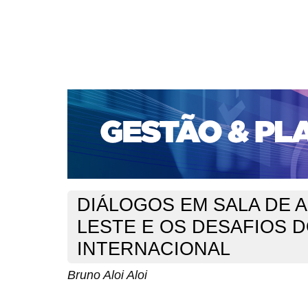
CAPA
SOBRE
ACESSO
CADASTRO
PESQ
PORTAL DE REVISTAS DA UNIFACS
SUBMISSÕES D
PARA SUBMISSÃO DE ARTIGOS
TUTORIAL PARA AV
Capa
v. 1, n. 2 (2000)
Aloi
>
>
DIÁLOGOS EM SALA DE 
LESTE E OS DESAFIOS D
INTERNACIONAL
Bruno Aloi Aloi