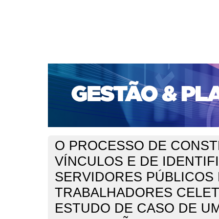
CAPA
SOBRE
ACESSO
CADASTRO
PESQ
PORTAL DE REVISTAS DA UNIFACS
SUBMISSÕES D
PARA SUBMISSÃO DE ARTIGOS
TUTORIAL PARA AV
Capa
v. 14, n. 3 (2013)
Machado
>
>
O PROCESSO DE CONS
VÍNCULOS E DE IDENTIF
SERVIDORES PÚBLICOS 
TRABALHADORES CELET
ESTUDO DE CASO DE U