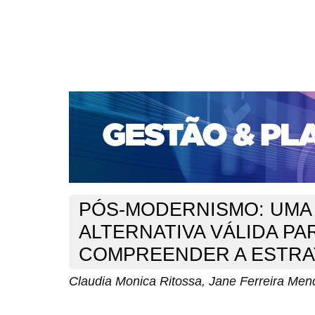
CAPA
SOBRE
ACESSO
CADASTRO
PESQ
PORTAL DE REVISTAS DA UNIFACS
SUBMISSÕES D
PARA SUBMISSÃO DE ARTIGOS
TUTORIAL PARA AV
Capa
v. 14, n. 1 (2013)
Ritossa
>
>
PÓS-MODERNISMO: UMA
ALTERNATIVA VÁLIDA PA
COMPREENDER A ESTRA
Claudia Monica Ritossa, Jane Ferreira Men