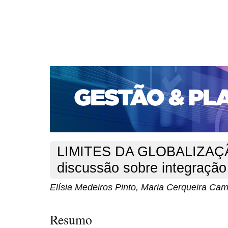
CAPA
SOBRE
ACESSO
CADASTRO
PESQ
PORTAL DE REVISTAS DA UNIFACS
SUBMISSÕES D
PARA SUBMISSÃO DE ARTIGOS
TUTORIAL PARA AV
Capa
v. 1, n. 4 (2001)
Pinto
>
>
LIMITES DA GLOBALIZAÇ
discussão sobre integração
Elísia Medeiros Pinto, Maria Cerqueira Ca
Resumo