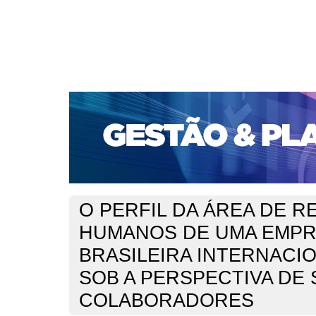
CAPA
SOBRE
ACESSO
CADASTRO
PESQ
PORTAL DE REVISTAS DA UNIFACS
SUBMISSÕES D
PARA SUBMISSÃO DE ARTIGOS
TUTORIAL PARA AV
Capa
v. 13, n. 3 (2012)
Estivalete
>
>
O PERFIL DA ÁREA DE 
HUMANOS DE UMA EMP
BRASILEIRA INTERNACI
SOB A PERSPECTIVA DE
COLABORADORES