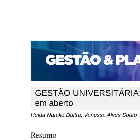
CAPA
SOBRE
ACESSO
CADASTRO
PESQ
PORTAL DE REVISTAS DA UNIFACS
SUBMISSÕES D
PARA SUBMISSÃO DE ARTIGOS
TUTORIAL PARA AV
Capa
v. 1, n. 5 (2002)
Dultra
>
>
GESTÃO UNIVERSITÁRIA: 
em aberto
Heida Natalie Dultra, Vanessa Alves Souto
Resumo