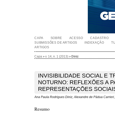
CAPA
SOBRE
ACESSO
CADASTRO
SUBMISSÕES DE ARTIGOS
INDEXAÇÃO
T
ARTIGOS
Capa
v. 14, n. 1 (2013)
Diniz
>
>
INVISIBILIDADE SOCIAL E 
NOTURNO: REFLEXÕES A P
REPRESENTAÇÕES SOCIAI
Ana Paula Rodrigues Diniz, Alexandre de Pádua Carrieri
Resumo