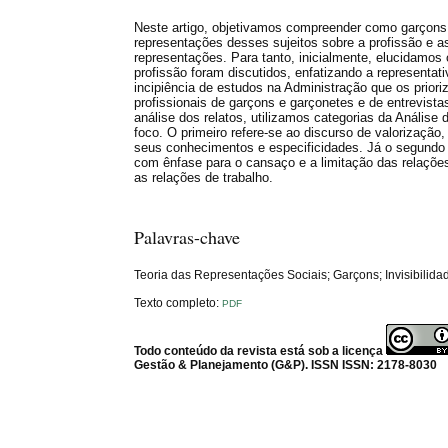
Neste artigo, objetivamos compreender como garçons 
representações desses sujeitos sobre a profissão e a
representações. Para tanto, inicialmente, elucidamos
profissão foram discutidos, enfatizando a representati
incipiência de estudos na Administração que os priori
profissionais de garçons e garçonetes e de entrevista
análise dos relatos, utilizamos categorias da Anális
foco. O primeiro refere-se ao discurso de valorização
seus conhecimentos e especificidades. Já o segundo r
com ênfase para o cansaço e a limitação das relaçõe
as relações de trabalho.
Palavras-chave
Teoria das Representações Sociais; Garçons; Invisibilida
Texto completo:
PDF
Todo conteúdo da revista está sob a licença
Gestão & Planejamento (G&P). ISSN ISSN: 2178-8030