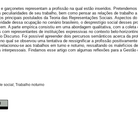
e garçonetes representam a profissão na qual estão inseridos. Pretendemos
s peculiaridades de seu trabalho, bem como pensar as relações de trabalho a 
 os principais postulados da Teoria das Representações Sociais. Aspectos do 
vidade dessa ocupação no cenário brasileiro, o desprestígio social desses pro
zem. A parte empírica consistiu em uma abordagem qualitativa, com a coleta d
s com representantes de instituições expressivas no contexto belo-horizontin
e do Discurso. Foi possível apreender dois percursos semânticos acerca da pr
, no qual se observou uma tentativa de ressignificar a profissão positivamente
elacionou-se aos trabalhos em turno e noturno, ressaltando os malefícios de
s interpessoais. Findamos esse artigo com algumas reflexões para a Gestão
de social; Trabalho noturno