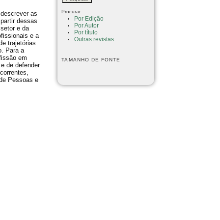
Procurar
 descrever as
Por Edição
partir dessas
Por Autor
setor e da
Por título
fissionais e a
Outras revistas
e trajetórias
o. Para a
ofissão em
TAMANHO DE FONTE
 e de defender
correntes,
 de Pessoas e