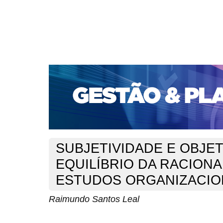
CAPA
SOBRE
ACESSO
CADASTRO
PESQ
PORTAL DE REVISTAS DA UNIFACS
SUBMISSÕES D
PARA SUBMISSÃO DE ARTIGOS
TUTORIAL PARA AV
Capa
v. 1, n. 11 (2005)
Leal
>
>
SUBJETIVIDADE E OBJET
EQUILÍBRIO DA RACION
ESTUDOS ORGANIZACIO
Raimundo Santos Leal