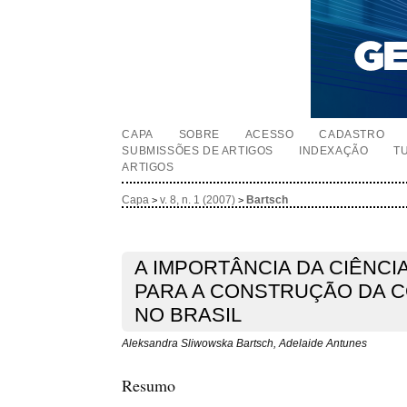
CAPA
SOBRE
ACESSO
CADASTRO
SUBMISSÕES DE ARTIGOS
INDEXAÇÃO
T
ARTIGOS
Capa
v. 8, n. 1 (2007)
Bartsch
>
>
A IMPORTÂNCIA DA CIÊNCI
PARA A CONSTRUÇÃO DA C
NO BRASIL
Aleksandra Sliwowska Bartsch, Adelaide Antunes
Resumo