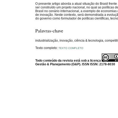
O presente artigo aborda a atual situação do Brasil fre
ser construído um projeto nacional, no qual as políticas
Brasil no cenário internacional, a exemplo de economias 
de inovação. Neste contexto, será demonstrada a evoluçã
do governo como formulador de políticas científicas, tecn
Palavras-chave
industrialização, inovação, ciência & tecnologia, competit
Texto completo:
TEXTO COMPLETO
Todo conteúdo da revista está sob a licença
Gestão & Planejamento (G&P). ISSN ISSN: 2178-8030