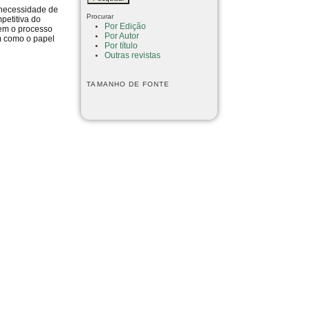
 necessidade de
Procurar
petitiva do
Por Edição
sem o processo
Por Autor
em como o papel
Por título
Outras revistas
TAMANHO DE FONTE