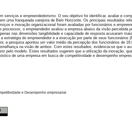
 serviços e empreendedorismo. O seu objetivo foi identificar, avaliar e com
m uma franqueada varejista de Belo Horizonte. Os principais resultados refe
iços e inovação organizacional foram avaliadas por funcionários e empreen
 processos, o empreendedor avaliou a empresa abaixo da visão percebida p
 apenas nas dimensões tangibilidade e capacidade de resposta acusaram maio
 a estratégia do empreendedor e a execução por parte de seus funcionários 
dor, a pesquisa apontou um valor médio da percepção dos funcionários de 18
semelhança na visão de ambos. Com estes resultados, evidencia-se que o av
posto pelo modelo. Estes resultados sugerem que a utilização da inovação, qu
nóstico de uma empresa em busca de competitividade e desempenho empresa
mpetitividade e Desempenho empresarial