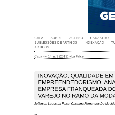
CAPA
SOBRE
ACESSO
CADASTRO
SUBMISSÕES DE ARTIGOS
INDEXAÇÃO
T
ARTIGOS
Capa
v. 14, n. 3 (2013)
La Falce
>
>
INOVAÇÃO, QUALIDADE EM
EMPREENDEDORISMO: ANA
EMPRESA FRANQUEADA DO
VAREJO NO RAMO DA MOD
Jefferson Lopes La Falce, Cristiana Fernandes De Muyld