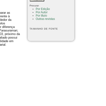
Procurar
Por Edição
Por Autor
parar as
Por título
rente à
Outras revistas
dedor da
elos
r diferença
TAMANHO DE FONTE
(Parasuraman;
,03, próximo da
aliado possui
alidade em
rial.