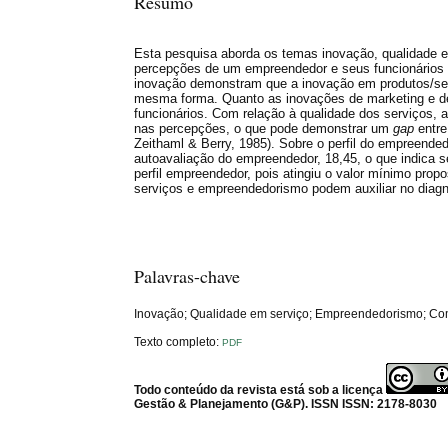
Resumo
Esta pesquisa aborda os temas inovação, qualidade em
percepções de um empreendedor e seus funcionários e
inovação demonstram que a inovação em produtos/serv
mesma forma. Quanto as inovações de marketing e de
funcionários. Com relação à qualidade dos serviços,
nas percepções, o que pode demonstrar um
gap
entre
Zeithaml & Berry, 1985). Sobre o perfil do empreende
autoavaliação do empreendedor, 18,45, o que indica 
perfil empreendedor, pois atingiu o valor mínimo pro
serviços e empreendedorismo podem auxiliar no diag
Palavras-chave
Inovação; Qualidade em serviço; Empreendedorismo; Co
Texto completo:
PDF
Todo conteúdo da revista está sob a licença
Gestão & Planejamento (G&P). ISSN ISSN: 2178-8030