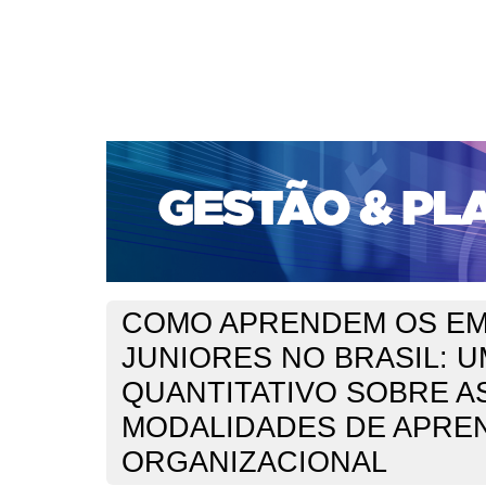
CAPA
SOBRE
ACESSO
CADASTRO
PESQ
PORTAL DE REVISTAS DA UNIFACS
SUBMISSÕES D
PARA SUBMISSÃO DE ARTIGOS
TUTORIAL PARA AV
Capa
v. 14, n. 3 (2013)
dos Santos
>
>
COMO APRENDEM OS E
JUNIORES NO BRASIL: 
QUANTITATIVO SOBRE A
MODALIDADES DE APRE
ORGANIZACIONAL