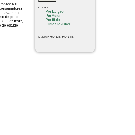
mparciais,
Procurar
s consumidores
Por Edição
nda estão em
Por Autor
nto de preço
Por título
 de pré-teste,
Outras revistas
te do estudo
TAMANHO DE FONTE