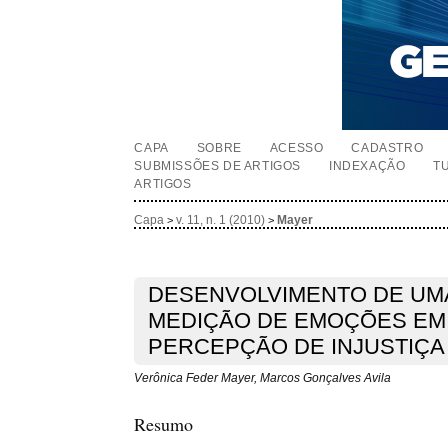
CAPA
SOBRE
ACESSO
CADASTRO
SUBMISSÕES DE ARTIGOS
INDEXAÇÃO
T
ARTIGOS
Capa
v. 11, n. 1 (2010)
Mayer
>
>
DESENVOLVIMENTO DE UM
MEDIÇÃO DE EMOÇÕES EM
PERCEPÇÃO DE INJUSTIÇA
Verônica Feder Mayer, Marcos Gonçalves Avila
Resumo