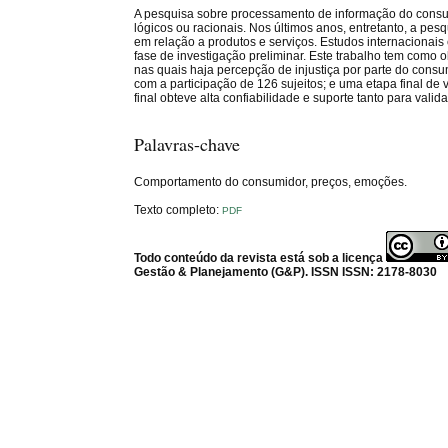
A pesquisa sobre processamento de informação do consu
lógicos ou racionais. Nos últimos anos, entretanto, a p
em relação a produtos e serviços. Estudos internacionai
fase de investigação preliminar. Este trabalho tem com
nas quais haja percepção de injustiça por parte do consu
com a participação de 126 sujeitos; e uma etapa final de 
final obteve alta confiabilidade e suporte tanto para val
Palavras-chave
Comportamento do consumidor, preços, emoções.
Texto completo:
PDF
Todo conteúdo da revista está sob a licença
Gestão & Planejamento (G&P). ISSN ISSN: 2178-8030