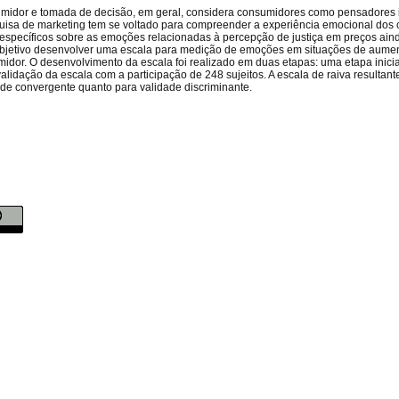
midor e tomada de decisão, em geral, considera consumidores como pensadores i
esquisa de marketing tem se voltado para compreender a experiência emocional do
s específicos sobre as emoções relacionadas à percepção de justiça em preços ai
o objetivo desenvolver uma escala para medição de emoções em situações de aume
midor. O desenvolvimento da escala foi realizado em duas etapas: uma etapa inicial
validação da escala com a participação de 248 sujeitos. A escala de raiva resultan
idade convergente quanto para validade discriminante.