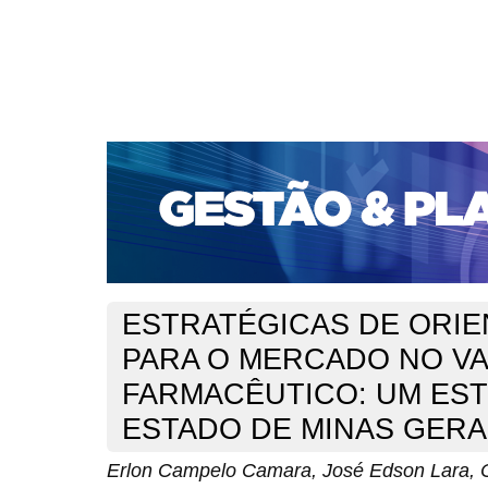
CAPA
SOBRE
ACESSO
CADASTRO
PESQ
PORTAL DE REVISTAS DA UNIFACS
SUBMISSÕES D
PARA SUBMISSÃO DE ARTIGOS
TUTORIAL PARA AV
Capa
v. 16, n. 3 (2015)
Camara
>
>
ESTRATÉGICAS DE ORI
PARA O MERCADO NO V
FARMACÊUTICO: UM ES
ESTADO DE MINAS GERA
Erlon Campelo Camara, José Edson Lara, 