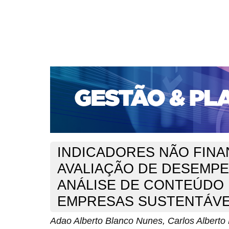
CAPA
SOBRE
ACESSO
CADASTRO
PESQ
PORTAL DE REVISTAS DA UNIFACS
SUBMISSÕES D
PARA SUBMISSÃO DE ARTIGOS
TUTORIAL PARA AV
Capa
v. 19, jan./dez. 2018
Blanco Nunes
>
>
INDICADORES NÃO FINA
AVALIAÇÃO DE DESEMP
ANÁLISE DE CONTEÚDO
EMPRESAS SUSTENTÁVE
Adao Alberto Blanco Nunes, Carlos Alberto D