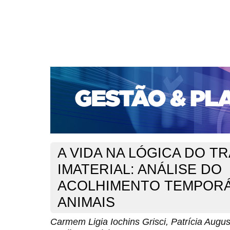
CAPA
SOBRE
ACESSO
CADASTRO
PESQ
PORTAL DE REVISTAS DA UNIFACS
SUBMISSÕES D
PARA SUBMISSÃO DE ARTIGOS
TUTORIAL PARA AV
Capa
v. 18, jan./dez. 2017
Grisci
>
>
A VIDA NA LÓGICA DO T
IMATERIAL: ANÁLISE DO
ACOLHIMENTO TEMPORÁ
ANIMAIS
Carmem Ligia Iochins Grisci, Patrícia Augus