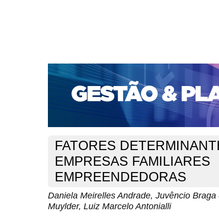
CAPA
SOBRE
ACESSO
CADASTRO
PESQ
PORTAL DE REVISTAS DA UNIFACS
SUBMISSÕES D
PARA SUBMISSÃO DE ARTIGOS
TUTORIAL PARA AV
Capa
v. 18, jan./dez. 2017
Andrade
>
>
FATORES DETERMINANT
EMPRESAS FAMILIARES
EMPREENDEDORAS
Daniela Meirelles Andrade, Juvêncio Braga
Muylder, Luiz Marcelo Antonialli