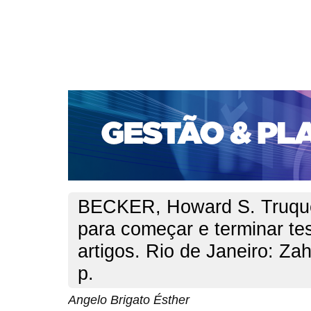
CAPA
SOBRE
ACESSO
CADASTRO
PESQ
PORTAL DE REVISTAS DA UNIFACS
SUBMISSÕES D
PARA SUBMISSÃO DE ARTIGOS
TUTORIAL PARA AV
Capa
v. 17, n. 3, set./dez. 2016
Ésther
>
>
BECKER, Howard S. Truque
para começar e terminar tes
artigos. Rio de Janeiro: Za
p.
Angelo Brigato Ésther