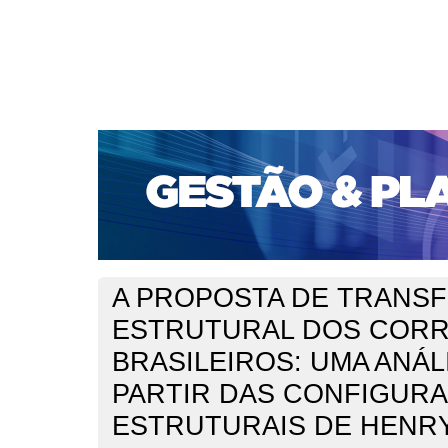
CAPA
SOBRE
ACESSO
CADASTRO
PESQ
PORTAL DE REVISTAS DA UNIFACS
SUBMISSÕES D
PARA SUBMISSÃO DE ARTIGOS
TUTORIAL PARA AV
Capa
v. 17, n. 3, set./dez. 2016
do Prado
>
>
A PROPOSTA DE TRANS
ESTRUTURAL DOS CORR
BRASILEIROS: UMA ANÁL
PARTIR DAS CONFIGUR
ESTRUTURAIS DE HENR