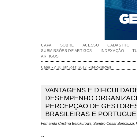
CAPA
SOBRE
ACESSO
CADASTRO
SUBMISSÕES DE ARTIGOS
INDEXAÇÃO
T
ARTIGOS
Capa
v. 18, jan./dez. 2017
Belokurows
>
>
VANTAGENS E DIFICULDAD
DESEMPENHO ORGANIZACI
PERCEPÇÃO DE GESTORES
BRASILEIRAS E PORTUGU
Fernanda Cristina Belokurows, Sandro César Bortoluzzi, 