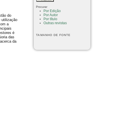
Procurar
Por Edição
Por Autor
stão do
Por título
utilização
Outras revistas
 com a
ncipais
estores é
TAMANHO DE FONTE
ioria das
 acerca da