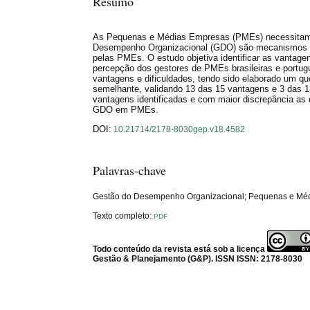
Resumo
As Pequenas e Médias Empresas (PMEs) necessitam fe
Desempenho Organizacional (GDO) são mecanismos impo
pelas PMEs. O estudo objetiva identificar as vantage
percepção dos gestores de PMEs brasileiras e portugue
vantagens e dificuldades, tendo sido elaborado um qu
semelhante, validando 13 das 15 vantagens e 3 das 13 
vantagens identificadas e com maior discrepância as d
GDO em PMEs.
DOI:
10.21714/2178-8030gep.v18.4582
Palavras-chave
Gestão do Desempenho Organizacional; Pequenas e Médi
Texto completo:
PDF
Todo conteúdo da revista está sob a licença
Gestão & Planejamento (G&P). ISSN ISSN: 2178-8030