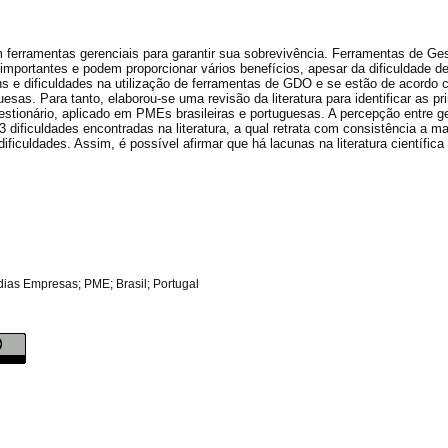
rramentas gerenciais para garantir sua sobrevivência. Ferramentas de Ge
rtantes e podem proporcionar vários benefícios, apesar da dificuldade de 
ns e dificuldades na utilização de ferramentas de GDO e se estão de acordo
sas. Para tanto, elaborou-se uma revisão da literatura para identificar as pri
estionário, aplicado em PMEs brasileiras e portuguesas. A percepção entre g
dificuldades encontradas na literatura, a qual retrata com consistência a ma
ificuldades. Assim, é possível afirmar que há lacunas na literatura científica
as Empresas; PME; Brasil; Portugal