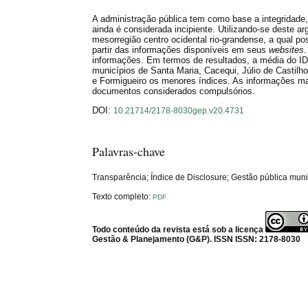
A administração pública tem como base a integridade,
ainda é considerada incipiente. Utilizando-se deste a
mesorregião centro ocidental rio-grandense, a qual po
partir das informações disponíveis em seus
websites
informações. Em termos de resultados, a média do ID 
municípios de Santa Maria, Cacequi, Júlio de Castil
e Formigueiro os menores índices. As informações m
documentos considerados compulsórios.
DOI:
10.21714/2178-8030gep.v20.4731
Palavras-chave
Transparência; Índice de Disclosure; Gestão pública muni
Texto completo:
PDF
Todo conteúdo da revista está sob a licença
Gestão & Planejamento (G&P). ISSN ISSN: 2178-8030