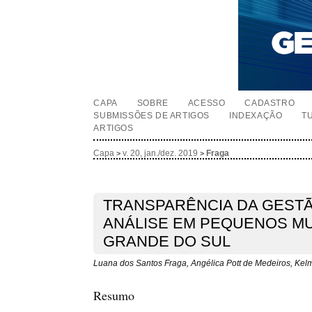
CAPA
SOBRE
ACESSO
CADASTRO
SUBMISSÕES DE ARTIGOS
INDEXAÇÃO
T
ARTIGOS
Capa
v. 20, jan./dez. 2019
Fraga
>
>
TRANSPARÊNCIA DA GESTÃ
ANÁLISE EM PEQUENOS MU
GRANDE DO SUL
Luana dos Santos Fraga, Angélica Pott de Medeiros, Kelm
Resumo