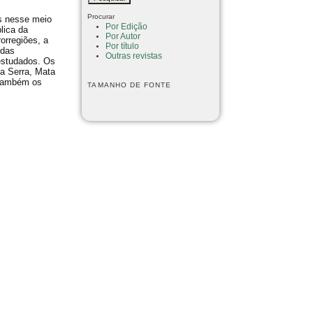
Procurar
es nesse meio
Por Edição
lica da
Por Autor
orregiões, a
Por título
 das
Outras revistas
 estudados. Os
da Serra, Mata
 também os
TAMANHO DE FONTE