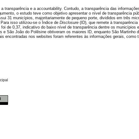
 a transparência e a accountability. Contudo, a transparência das informaçõ
rgumento, o estudo teve como objetivo apresentar o nível de transparência púb
ssui 31 municípios, majoritariamente de pequeno porte, divididos em três micr
. Para isso utilizou-se o Índice de
Disclosure
(ID),
que remete à transparência
foi de 0,37, indicativo do baixo nível de transparência dentre os municípios
hos e São João do Polêsine obtiveram os maiores ID, enquanto São Martinho 
ais encontradas nos websites foram referentes às informações gerais, como
cipal