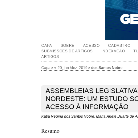
CAPA
SOBRE
ACESSO
CADASTRO
SUBMISSÕES DE ARTIGOS
INDEXAÇÃO
T
ARTIGOS
Capa
v. 20, jan./dez. 2019
dos Santos Nobre
>
>
ASSEMBLEIAS LEGISLATIVA
NORDESTE: UM ESTUDO SO
ACESSO À INFORMAÇÃO
Katia Regina dos Santos Nobre, Maria Arlete Duarte de A
Resumo