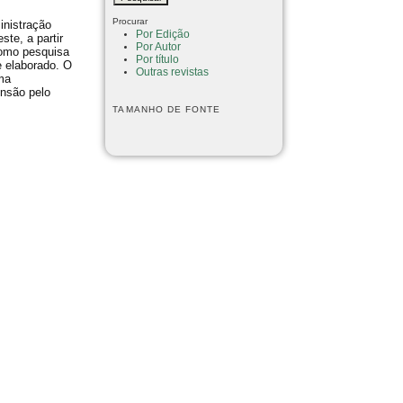
Procurar
inistração
Por Edição
te, a partir
Por Autor
 como pesquisa
Por título
e elaborado. O
Outras revistas
uma
ensão pelo
TAMANHO DE FONTE