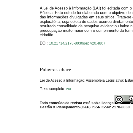
A Lei de Acesso à Informação (LAI) foi editada com o 
Pública. Este estudo foi elaborado com o objetivo de 
das informações divulgadas em seus sítios. Trata-se d
exploratória, cuja coleta de dados ocorreu diretament
resultado consolidado da pesquisa evidenciou baixo n
preocupação muito maior com o cumprimento da forma
cidadão.
DOI:
10.21714/2178-8030gep.v20.4807
Palavras-chave
Lei de Acesso à Informação; Assembleia Legislativa; Est
Texto completo:
PDF
Todo conteúdo da revista está sob a licença
Gestão & Planejamento (G&P). ISSN ISSN: 2178-8030