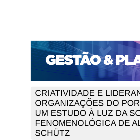
CAPA
SOBRE
ACESSO
CADASTRO
PESQ
PORTAL DE REVISTAS DA UNIFACS
SUBMISSÕES D
PARA SUBMISSÃO DE ARTIGOS
TUTORIAL PARA AV
Capa
v. 20, jan./dez. 2019
Paz e Silva
>
>
CRIATIVIDADE E LIDERA
ORGANIZAÇÕES DO POR
UM ESTUDO À LUZ DA S
FENOMENOLÓGICA DE A
SCHÜTZ