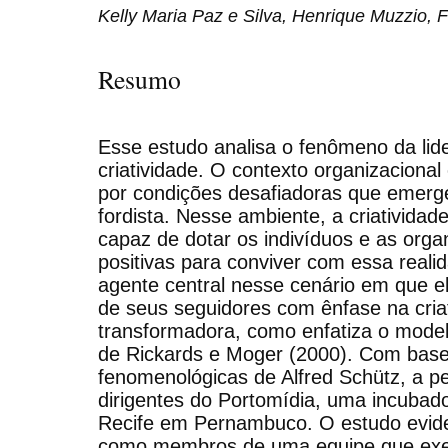
Kelly Maria Paz e Silva, Henrique Muzzio,
Resumo
Esse estudo analisa o fenômeno da lid
criatividade. O contexto organizacion
por condições desafiadoras que emer
fordista. Nesse ambiente, a criativid
capaz de dotar os indivíduos e as org
positivas para conviver com essa real
agente central nesse cenário em que e
de seus seguidores com ênfase na cria
transformadora, como enfatiza o modelo
de Rickards e Moger (2000). Com bas
fenomenológicas de Alfred Schütz, a pes
dirigentes do Portomídia, uma incubado
Recife em Pernambuco. O estudo evide
como membros de uma equipe que exer