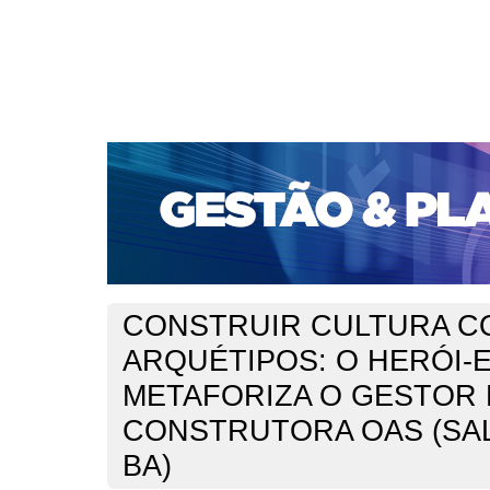
CAPA
SOBRE
ACESSO
CADASTRO
PESQ
PORTAL DE REVISTAS DA UNIFACS
SUBMISSÕES D
PARA SUBMISSÃO DE ARTIGOS
TUTORIAL PARA AV
Capa
v. 20, jan./dez. 2019
Oliveira
>
>
CONSTRUIR CULTURA C
ARQUÉTIPOS: O HERÓI
METAFORIZA O GESTOR
CONSTRUTORA OAS (SA
BA)