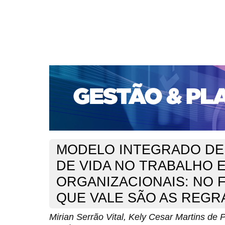
CAPA
SOBRE
ACESSO
CADASTRO
PESQ
PORTAL DE REVISTAS DA UNIFACS
SUBMISSÕES D
PARA SUBMISSÃO DE ARTIGOS
TUTORIAL PARA AV
Capa
v. 21, jan./dez. 2020
Vital
>
>
MODELO INTEGRADO DE
DE VIDA NO TRABALHO 
ORGANIZACIONAIS: NO F
QUE VALE SÃO AS REGR
Mirian Serrão Vital, Kely Cesar Martins de 