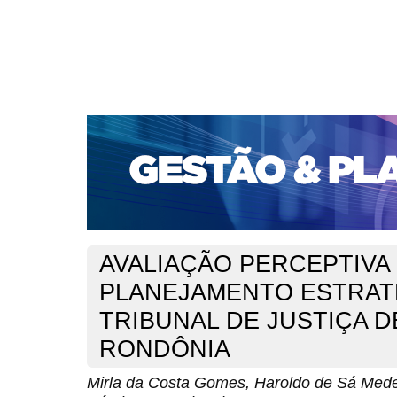
CAPA
SOBRE
ACESSO
CADASTRO
PESQ
PORTAL DE REVISTAS DA UNIFACS
SUBMISSÕES D
PARA SUBMISSÃO DE ARTIGOS
TUTORIAL PARA AV
Capa
v. 22, jan./dez. 2021
da Costa Gomes
>
>
AVALIAÇÃO PERCEPTIVA
PLANEJAMENTO ESTRAT
TRIBUNAL DE JUSTIÇA D
RONDÔNIA
Mirla da Costa Gomes, Haroldo de Sá Mede