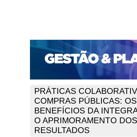
CAPA
SOBRE
ACESSO
CADASTRO
PESQ
PORTAL DE REVISTAS DA UNIFACS
SUBMISSÕES D
PARA SUBMISSÃO DE ARTIGOS
TUTORIAL PARA AV
Capa
v. 23, jan./dez. 2022
Ferreira
>
>
PRÁTICAS COLABORATIV
COMPRAS PÚBLICAS: OS
BENEFÍCIOS DA INTEGR
O APRIMORAMENTO DO
RESULTADOS