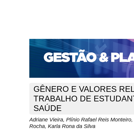
CAPA
SOBRE
ACESSO
CADASTRO
PESQ
PORTAL DE REVISTAS DA UNIFACS
SUBMISSÕES D
PARA SUBMISSÃO DE ARTIGOS
TUTORIAL PARA AV
Capa
v. 22, jan./dez. 2021
Vieira
>
>
GÊNERO E VALORES REL
TRABALHO DE ESTUDAN
SAÚDE
Adriane Vieira, Plínio Rafael Reis Monteiro
Rocha, Karla Rona da Silva