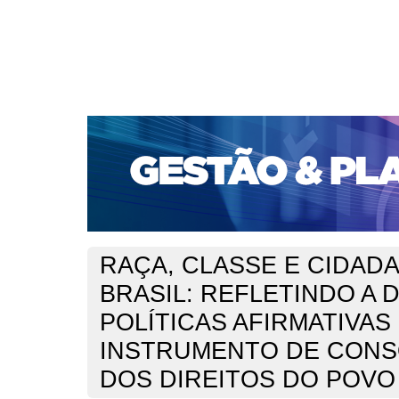
CAPA
SOBRE
ACESSO
CADASTRO
PESQ
PORTAL DE REVISTAS DA UNIFACS
SUBMISSÕES D
PARA SUBMISSÃO DE ARTIGOS
TUTORIAL PARA AV
Capa
v. 22, jan./dez. 2021
Vitório da Silva
>
>
RAÇA, CLASSE E CIDADA
BRASIL: REFLETINDO A 
POLÍTICAS AFIRMATIVA
INSTRUMENTO DE CONS
DOS DIREITOS DO POVO